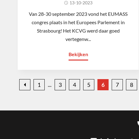
13-10-2023
Van 28-30 september 2023 vond het EUMASS
congres plaats in het Europees Parlement in
Strasbourg! Het KCVG werd daar goed
vertegenw...
Bekijken
1
3
4
5
6
7
8