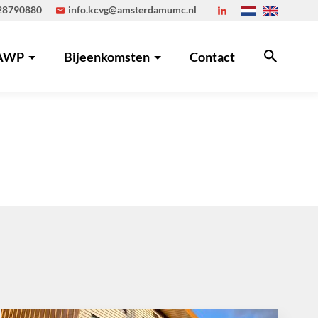
28790880
info.kcvg@amsterdamumc.nl
AWP
Bijeenkomsten
Contact