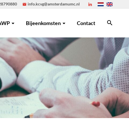
28790880
info.kcvg@amsterdamumc.nl
AWP
Bijeenkomsten
Contact