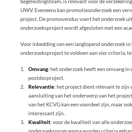
begeleidingsteam, is relevant voor de verzekerin
UWV. Eveneens kan promotieonderzoek een vervol
project. De promovendus voert het onderzoek uit
onderzoeksproject wordt afgesloten met een ac
Voor inbedding van een langlopend onderzoek i
onderzoeksproject te voldoen aan vier criteria, 
Omvang
: het onderzoek heeft een omvang in 
postdocproject.
Relevantie
: het project dient relevant te zi
aansluiting van het onderwerp van het projec
van het KCVG kan een voordeel zijn, maar oo
interessant zijn.
Kwaliteit
: voor de kwaliteit van alle onderz
onderzoeksprogramma worden criteria gehante