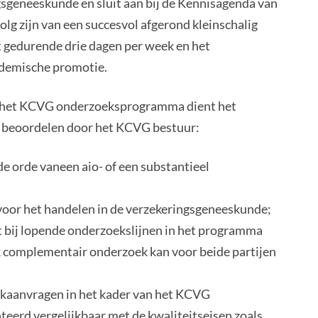
gsgeneeskunde en sluit aan bij de Kennisagenda van
g zijn van een succesvol afgerond kleinschalig
 gedurende drie dagen per week en het
ademische promotie.
n het KCVG onderzoeksprogramma dient het
te beoordelen door het KCVG bestuur:
de orde vaneen aio- of een substantieel
jn voor het handelen in de verzekeringsgeneeskunde;
t bij lopende onderzoekslijnen in het programma
k complementair onderzoek kan voor beide partijen
oekaanvragen in het kader van het KCVG
erd vergelijkbaar met de kwaliteitseisen zoals