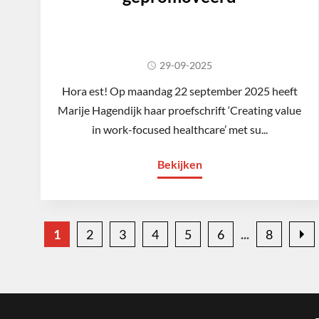
29-09-2025
Hora est! Op maandag 22 september 2025 heeft
Marije Hagendijk haar proefschrift ‘Creating value
in work-focused healthcare’ met su...
Bekijken
1
2
3
4
5
6
8