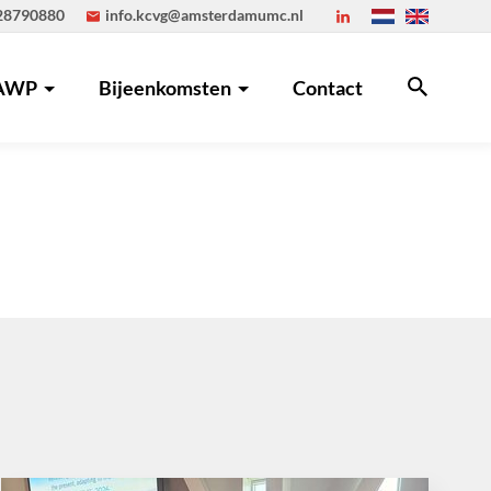
28790880
info.kcvg@amsterdamumc.nl
AWP
Bijeenkomsten
Contact