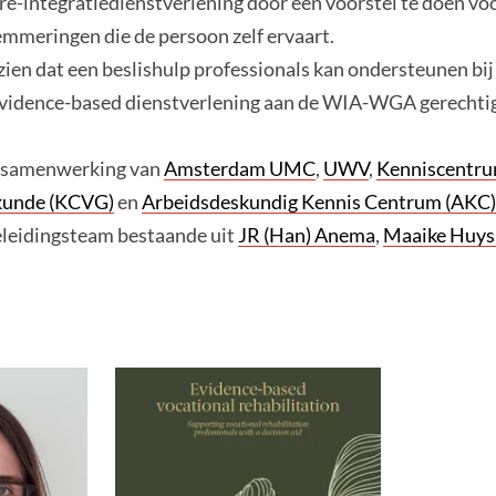
re-integratiedienstverlening door een voorstel te doen voo
lemmeringen die de persoon zelf ervaart.
 zien dat een beslishulp professionals kan ondersteunen bij
evidence-based dienstverlening aan de WIA-WGA gerechti
n samenwerking van
Amsterdam UMC
,
UWV
,
Kenniscentr
kunde (KCVG)
en
Arbeidsdeskundig Kennis Centrum (AKC)
leidingsteam bestaande uit
JR (Han) Anema
,
Maaike Huy