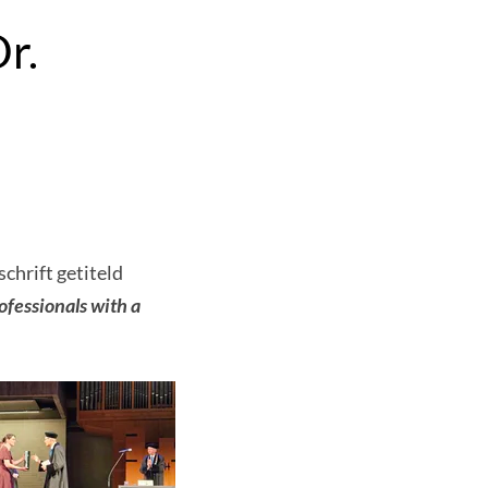
r.
chrift getiteld
ofessionals with a