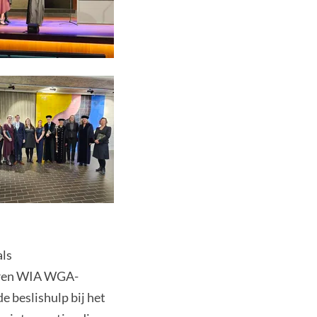
als
toren WIA WGA-
 beslishulp bij het