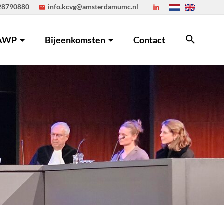
28790880
info.kcvg@amsterdamumc.nl
AWP
Bijeenkomsten
Contact