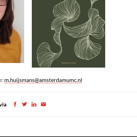
e:
m.huijsmans@amsterdamumc.nl
via