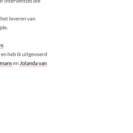
r interventies die
 het leveren van
gde.
um
en heb ik uitgevoerd
smans
en
Jolanda van