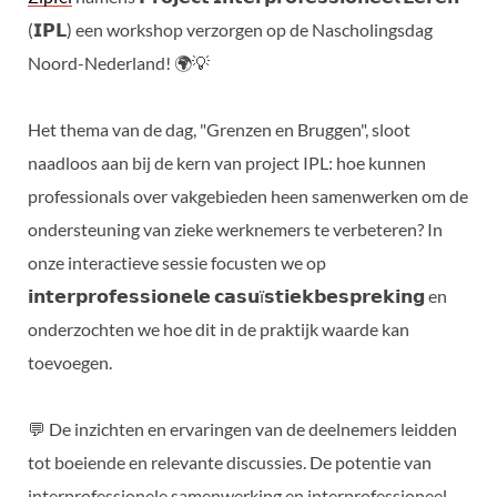
(𝗜𝗣𝗟) een workshop verzorgen op de Nascholingsdag
Noord-Nederland! 🌍💡
Het thema van de dag, "Grenzen en Bruggen", sloot
naadloos aan bij de kern van project IPL: hoe kunnen
professionals over vakgebieden heen samenwerken om de
ondersteuning van zieke werknemers te verbeteren? In
onze interactieve sessie focusten we op
𝗶𝗻𝘁𝗲𝗿𝗽𝗿𝗼𝗳𝗲𝘀𝘀𝗶𝗼𝗻𝗲𝗹𝗲 𝗰𝗮𝘀𝘂ï𝘀𝘁𝗶𝗲𝗸𝗯𝗲𝘀𝗽𝗿𝗲𝗸𝗶𝗻𝗴 en
onderzochten we hoe dit in de praktijk waarde kan
toevoegen.
💬 De inzichten en ervaringen van de deelnemers leidden
tot boeiende en relevante discussies. De potentie van
interprofessionele samenwerking en interprofessioneel