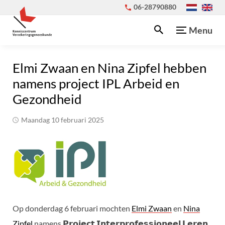
06-28790880
Menu
Elmi Zwaan en Nina Zipfel hebben
namens project IPL Arbeid en
Gezondheid
maandag 10 februari 2025
Op donderdag 6 februari mochten
Elmi Zwaan
en
Nina
Zipfel
namens 𝗣𝗿𝗼𝗷𝗲𝗰𝘁 𝗜𝗻𝘁𝗲𝗿𝗽𝗿𝗼𝗳𝗲𝘀𝘀𝗶𝗼𝗻𝗲𝗲𝗹 𝗟𝗲𝗿𝗲𝗻