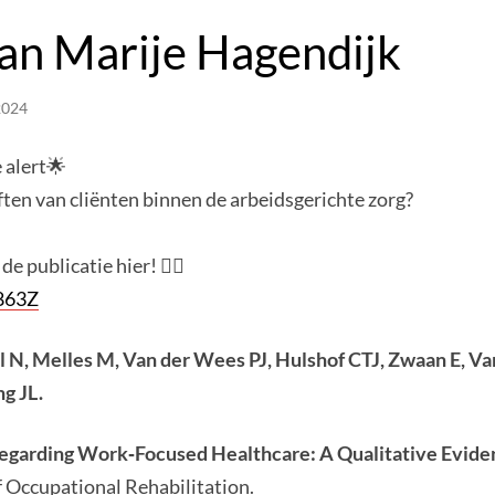
van Marije Hagendijk
2024
 alert🌟
ften van cliënten binnen de arbeidsgerichte zorg?
e publicatie hier! 👇🏽
c863Z
l N, Melles M, Van der Wees PJ, Hulshof CTJ, Zwaan E, Va
g JL.
egarding Work‑Focused Healthcare: A Qualitative Evide
f Occupational Rehabilitation.