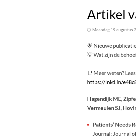
Artikel 
maandag 19 augustus 
🌟 Nieuwe publicatie
💡 Wat zijn de behoe
📑 Meer weten? Lees d
https://lnkd.in/e48
Hagendijk ME, Zipfe
Vermeulen SJ, Hovin
Patients’ Needs R
Journal: Journal o