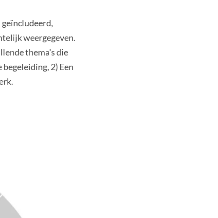
 geïncludeerd,
htelijk weergegeven.
illende thema's die
 begeleiding, 2) Een
erk.