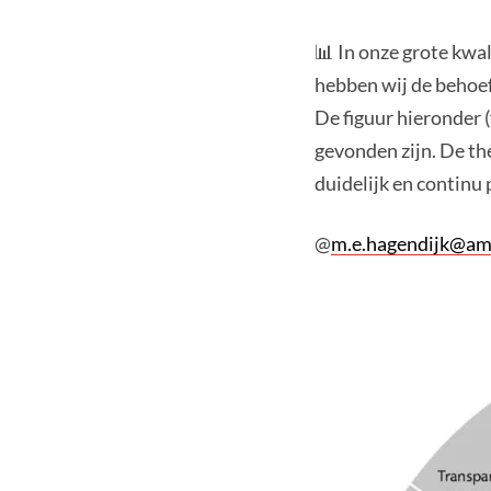
📊 In onze grote kwa
hebben wij de behoef
De figuur hieronder (
gevonden zijn. De th
duidelijk en continu
@
m.e.hagendijk@am