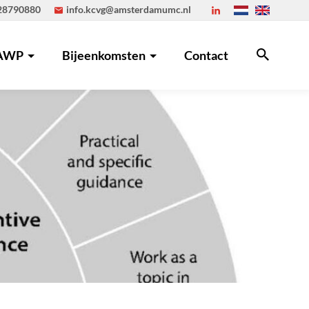
28790880
info.kcvg@amsterdamumc.nl
AWP
Bijeenkomsten
Contact